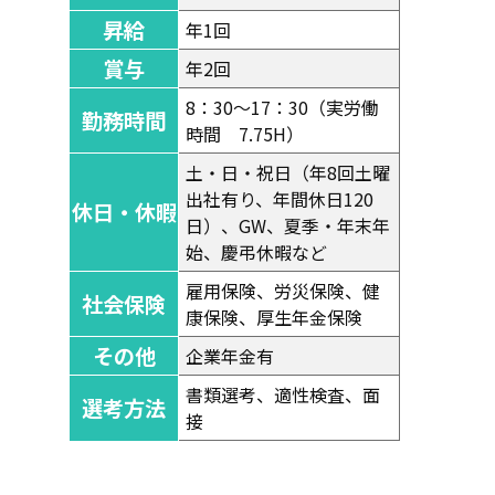
昇給
年1回
賞与
年2回
8：30～17：30（実労働
勤務時間
時間 7.75H）
土・日・祝日（年8回土曜
出社有り、年間休日120
休日・休暇
日）、GW、夏季・年末年
始、慶弔休暇など
雇用保険、労災保険、健
社会保険
康保険、厚生年金保険
その他
企業年金有
書類選考、適性検査、面
選考方法
接