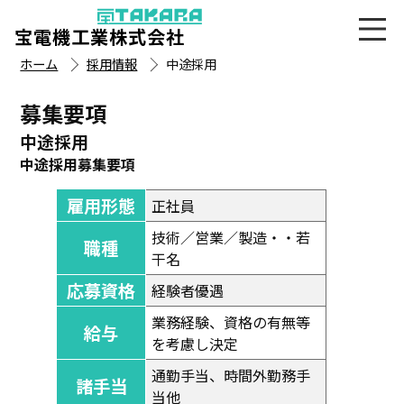
宝電機工業株式会社
ホーム
採用情報
中途採用
募集要項
中途採用
中途採用募集要項
雇用形態
正社員
技術／営業／製造・・若
職種
干名
応募資格
経験者優遇
業務経験、資格の有無等
給与
を考慮し決定
通勤手当、時間外勤務手
諸手当
当他