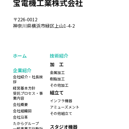
宝電機工業株式会社
〒226-0012
神奈川県横浜市緑区上山1-4-2
ホーム
技術紹介
加 工
企業紹介
金属加工
会社紹介・社長挨
樹脂加工
拶
その他加工
経営基本方針
組立て
受託プロセス・事
業内容
インフラ機器
会社概要
アミューズメント
会社組織図
その他組立て
会社沿革
たからグループ
スタジオ機器
一般事業主行動計