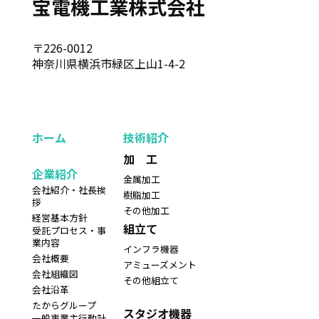
宝電機工業株式会社
〒226-0012
神奈川県横浜市緑区上山1-4-2
ホーム
技術紹介
加 工
企業紹介
金属加工
会社紹介・社長挨
樹脂加工
拶
その他加工
経営基本方針
組立て
受託プロセス・事
業内容
インフラ機器
会社概要
アミューズメント
会社組織図
その他組立て
会社沿革
たからグループ
スタジオ機器
一般事業主行動計