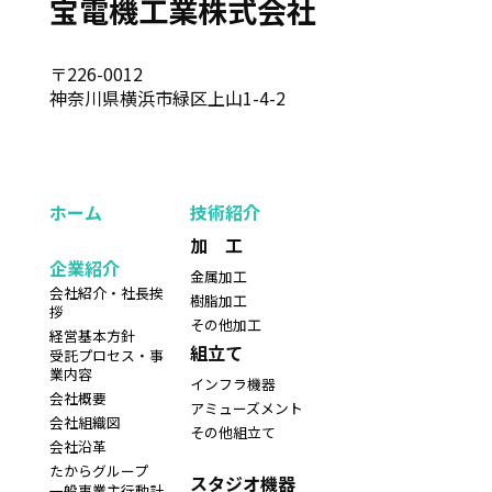
宝電機工業株式会社
〒226-0012
神奈川県横浜市緑区上山1-4-2
ホーム
技術紹介
加 工
企業紹介
金属加工
会社紹介・社長挨
樹脂加工
拶
その他加工
経営基本方針
組立て
受託プロセス・事
業内容
インフラ機器
会社概要
アミューズメント
会社組織図
その他組立て
会社沿革
たからグループ
スタジオ機器
一般事業主行動計